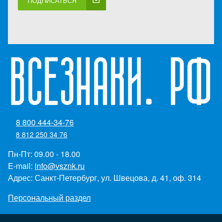
ПОДПИСАТЬСЯ
8 800 444-34-76
8 812 250 34 76
Пн-Пт: 09.00 - 18.00
E-mail:
info@vsznk.ru
Адрес: Санкт-Петербург, ул. Швецова, д. 41, оф. 314
Персональный раздел