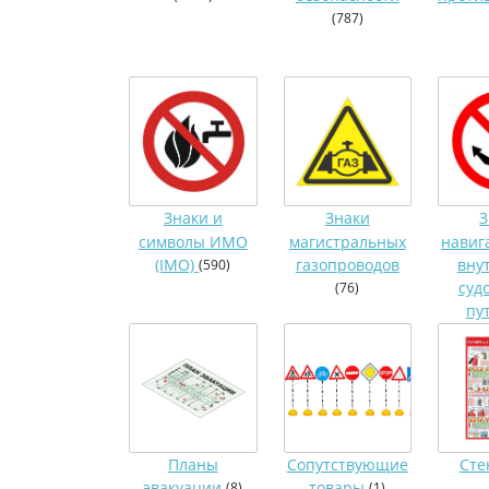
(787)
Знаки и
Знаки
З
символы ИМО
магистральных
навиг
(IMO)
газопроводов
вну
(590)
суд
(76)
пу
Планы
Сопутствующие
Ст
эвакуации
товары
(8)
(1)