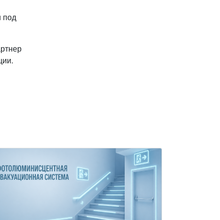
и под
артнер
ции.