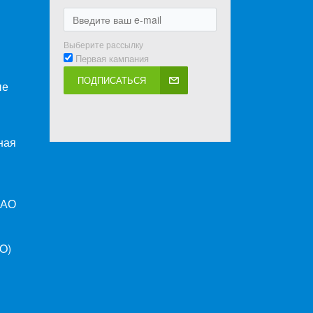
Выберите рассылку
Первая кампания
ПОДПИСАТЬСЯ
ые
ная
ПАО
O)