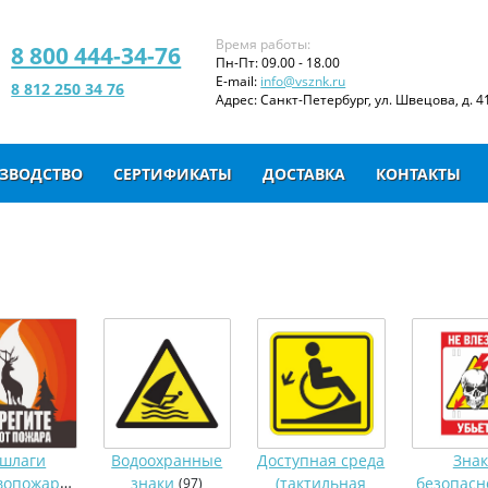
Время работы:
8 800 444-34-76
Пн-Пт: 09.00 - 18.00
E-mail:
info@vsznk.ru
8 812 250 34 76
Адрес: Санкт-Петербург, ул. Швецова, д. 41
ЗВОДСТВО
СЕРТИФИКАТЫ
ДОСТАВКА
КОНТАКТЫ
шлаги
Водоохранные
Доступная среда
Зна
противопожарные
знаки
(тактильная
безопасн
(97)