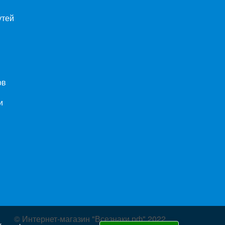
утей
ов
и
© Интернет-магазин "Всезнаки.рф" 2022