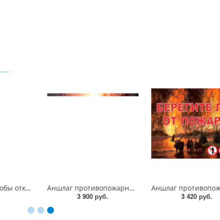
Знак "Нажать, чтобы открыть" под ручку двери со стрелкой влево", 200х100 мм, фотолюм, пленка
Аншлаг противопожарный "Берегите лес от пожара", 1500х1000 мм, пластик 3 мм
3 900 руб.
3 420 руб.