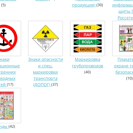
продукция)
информа
(5)
(30)
щиты 
Россет
наки
Знаки опасности
Маркировка
Плакат
ационные
и спец.
трубопроводов
охране т
тренних
маркировки
безопас
(40)
оходных
транспорта
(10)
тей
(ДОПОГ)
(17)
(37)
енды
(42)