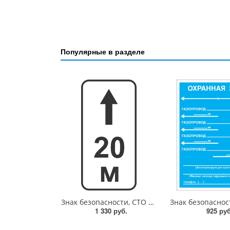
Популярные в разделе
Знак безопасности, СТО ГАЗПРОМ, " Зона действия( дополнение к знаку "Остановка запрещена")",350х700 мм, металл 0.8 мм, с/в
1 330 руб.
925 руб