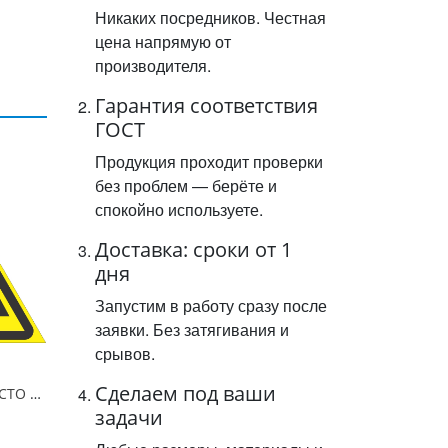
Никаких посредников. Честная
цена напрямую от
производителя.
Гарантия соответствия
ГОСТ
Продукция проходит проверки
без проблем — берёте и
спокойно используете.
Доставка: сроки от 1
дня
Запустим в работу сразу после
заявки. Без затягивания и
срывов.
Сделаем под ваши
Знак безопасности, СТО ГАЗПРОМ, "Осторожно! Газопровод", А=710 мм, металл 0.5 мм, с/в
задачи