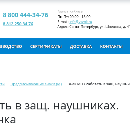
Время работы:
8 800 444-34-76
Пн-Пт: 09.00 - 18.00
E-mail:
info@vsznk.ru
8 812 250 34 76
Адрес: Санкт-Петербург, ул. Швецова, д. 41
ЗВОДСТВО
СЕРТИФИКАТЫ
ДОСТАВКА
КОНТАКТЫ
сти
Предписывающие знаки (M)
Знак M03 Работать в защ. наушни
ть в защ. наушниках.
нка