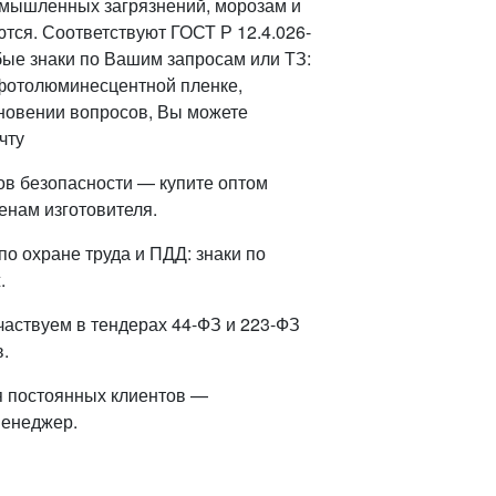
омышленных загрязнений, морозам и
тся. Соответствуют ГОСТ Р 12.4.026-
ые знаки по Вашим запросам или ТЗ:
фотолюминесцентной пленке,
кновении вопросов, Вы можете
чту
ов безопасности — купите оптом
енам изготовителя.
о охране труда и ПДД: знаки по
.
частвуем в тендерах 44-ФЗ и 223-ФЗ
.
я постоянных клиентов —
менеджер.