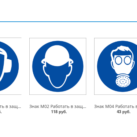
Знак M03 Работать в защ. наушниках. 300x300 мм. металл 0.5 мм
Знак M02 Работать в защ. каске (шлеме). 200x200 мм. пластик 2 мм
.
118 руб.
43 руб.