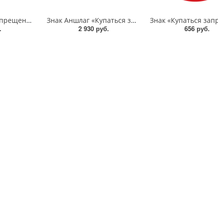
Знак VO-3.21 «Запрещено движение автомобилей и тракторов, кроме автомобилей специального назначения» 700х700 мм, световозвращающий, металл 0.8 мм
Знак Аншлаг «Купаться запрещено» 900x600 мм , световозвращающий, металл 0.8 мм
.
2 930 руб.
656 руб.