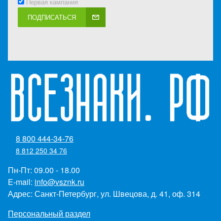
Первая кампания
ПОДПИСАТЬСЯ
8 800 444-34-76
8 812 250 34 76
Пн-Пт: 09.00 - 18.00
E-mail:
info@vsznk.ru
Адрес: Санкт-Петербург, ул. Швецова, д. 41, оф. 314
Персональный раздел