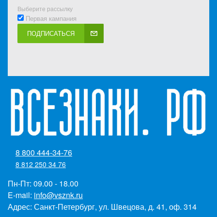
Выберите рассылку
Первая кампания
ПОДПИСАТЬСЯ
8 800 444-34-76
8 812 250 34 76
Пн-Пт: 09.00 - 18.00
E-mail:
info@vsznk.ru
Адрес: Санкт-Петербург, ул. Швецова, д. 41, оф. 314