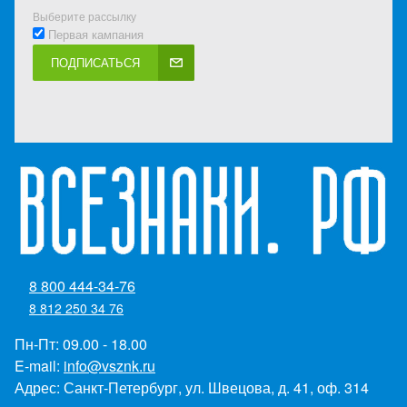
Выберите рассылку
Первая кампания
ПОДПИСАТЬСЯ
8 800 444-34-76
8 812 250 34 76
Пн-Пт: 09.00 - 18.00
E-mail:
info@vsznk.ru
Адрес: Санкт-Петербург, ул. Швецова, д. 41, оф. 314