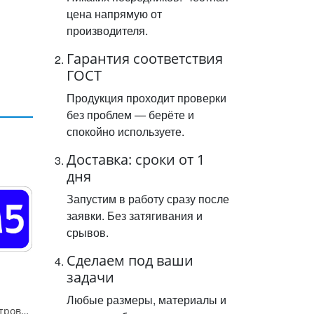
цена напрямую от
производителя.
Гарантия соответствия
ГОСТ
Продукция проходит проверки
без проблем — берёте и
спокойно используете.
Доставка: сроки от 1
дня
Запустим в работу сразу после
заявки. Без затягивания и
срывов.
Сделаем под ваши
задачи
Любые размеры, материалы и
Знак 6.14.1 "Километровый знак",350*700Тип А (1б) Микропризм. (7-9 лет)металл 0.8 мм