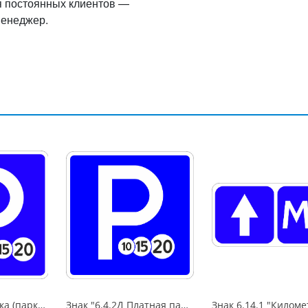
я постоянных клиентов —
менеджер.
Знак "6.4 Парковка (парковочное место)",B=600,Тип А (1б) Микропризм. (7-9 лет)металл 0.8 мм
Знак "6.4.2Д Платная парковка для автотранспорта»,B=700Тип А (la) Инженерная (5 лет)металл 0.8 мм