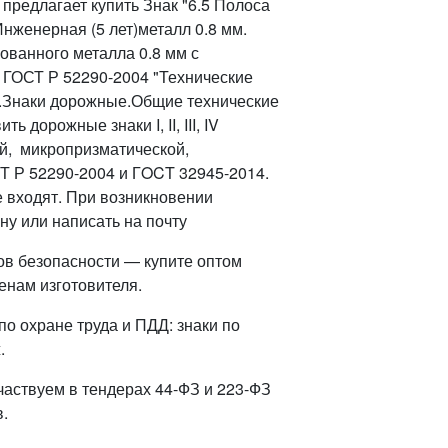
редлагает купить Знак "6.5 Полоса
Инженерная (5 лет)металл 0.8 мм.
ованного металла 0.8 мм с
 ГОСТ Р 52290-2004 "Технические
.Знаки дорожные.Общие технические
дорожные знаки I, II, III, IV
й, микропризматической,
Т Р 52290-2004 и ГOCT 32945-2014.
е входят. При возникновении
ну или написать на почту
ов безопасности — купите оптом
енам изготовителя.
о охране труда и ПДД: знаки по
.
частвуем в тендерах 44-ФЗ и 223-ФЗ
.