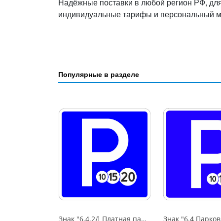
Надёжные поставки в любой регион РФ, дл
индивидуальные тарифы и персональный 
Популярные в разделе
Знак "6.4.2Д Платная парковка для автотранспорта»,B=600,Тип А Коммерческая (3 года),металл 0.8 мм