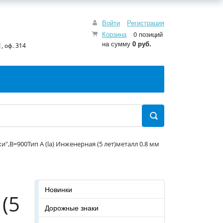
Войти
Регистрация
Корзина
0 позиций
на сумму
0 руб.
, оф. 314
и",B=900Тип А (la) Инженерная (5 лет)металл 0.8 мм
Новинки
(5
Дорожные знаки