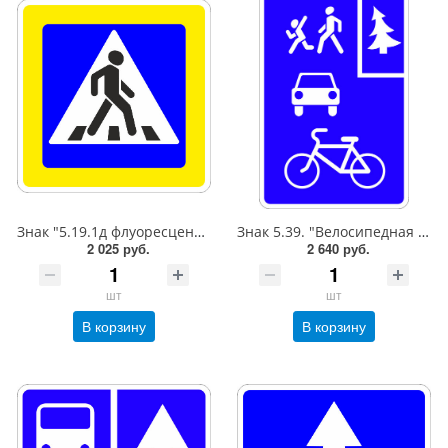
Знак "5.19.1д флуоресцентный Пешеходный переход (справа от дороги)",B=700Тип А Коммерческая (3 года),металл 0.8 мм
Знак 5.39. "Велосипедная зона",600*900Тип А (1б) Микропризм. (7-9 лет)металл 0.8 мм
2 025 руб.
2 640 руб.
шт
шт
В корзину
В корзину