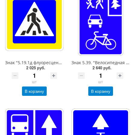
Знак "5.19.1д флуоресцентный Пешеходный переход (справа от дороги)",B=700Тип А Коммерческая (3 года),металл 0.8 мм
Знак 5.39. "Велосипедная зона",600*900Тип А (1б) Микропризм. (7-9 лет)металл 0.8 мм
2 025 руб.
2 640 руб.
шт
шт
В корзину
В корзину