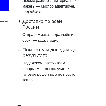
Любые размеры, материалы и
макеты — быстро адаптируем
под объект.
Доставка по всей
Знак "5.14 Д Выделенная трамвайная полоса",B=600,Тип А Коммерческая (3 года),металл 0.8 мм
России
Отправим заказ в кратчайшие
сроки — куда угодно.
Поможем и доведём до
результата
Подскажем, рассчитаем,
оформим — вы получаете
готовое решение, а не просто
товар.