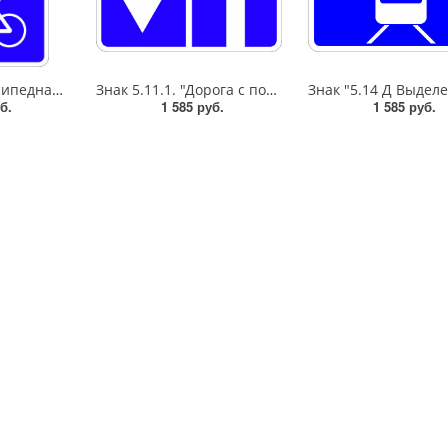
Знак 5.39. "Велосипедная зона",600*900Тип А (1б) Микропризм. (7-9 лет)металл 0.8 мм
Знак 5.11.1. "Дорога с полосой для маршрутных транспортных средств",B=600,Тип А Коммерческая (3 года),металл 0.8 мм
б.
1 585 руб.
1 585 руб.