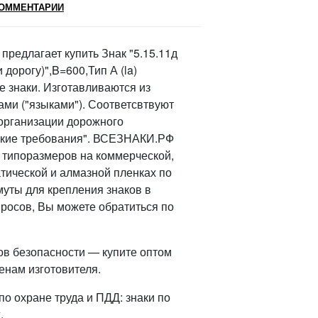
ОММЕНТАРИИ
редлагает купить Знак "5.15.11д
дорогу)",B=600,Тип А (la)
е знаки. Изготавливаются из
ами ("языками"). Соответсвтвуют
 организации дорожного
ские требования". ВСЕЗНАКИ.РФ
 IV типоразмеров на коммерческой,
тической и алмазной пленках по
уты для крепления знаков в
просов, Вы можете обратиться по
ов безопасности — купите оптом
енам изготовителя.
о охране труда и ПДД: знаки по
.