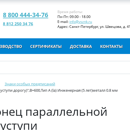
Время работы:
8 800 444-34-76
Пн-Пт: 09.00 - 18.00
E-mail:
info@vsznk.ru
8 812 250 34 76
Адрес: Санкт-Петербург, ул. Швецова, д. 41
ЗВОДСТВО
СЕРТИФИКАТЫ
ДОСТАВКА
КОНТАКТЫ
Знаки особых предписаний
ступи дорогу)",B=600,Тип А (la) Инженерная (5 лет)металл 0.8 мм
Конец параллельной
(уступи