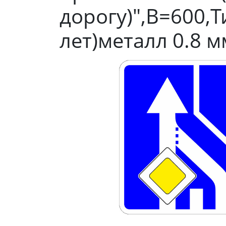
дорогу)",B=600,Т
лет)металл 0.8 м