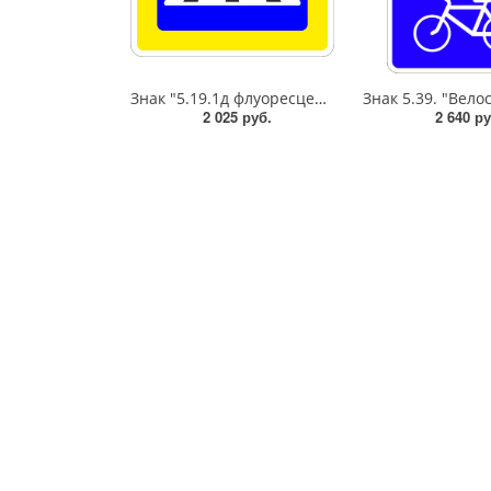
Знак "5.19.1д флуоресцентный Пешеходный переход (справа от дороги)",B=700Тип А Коммерческая (3 года),металл 0.8 мм
2 025 руб.
2 640 ру