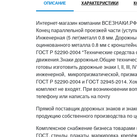
ОПИСАНИЕ
ХАРАКТЕРИСТИКИ
К
Интернет-магазин компании ВСЕЗНАКИ.РФ п
Конец параллельной проезжей части (уступи 
Инженерная (5 лет)металл 0.8 мм. Дорожны
оцинкованного металла 0.8 мм с кронштейн
ГОСТ Р 52290-2004 "Технические средства
движения.Знаки дорожные.Общие техниче
готовы изготовить дорожные знаки I, II, III,
инженерной, микропризматической, призма
ГОСТ Р 52290-2004 и ГOCT 32945-2014. Хом
комплект не входят. При возникновении во
телефону или написать на почту
Прямой поставщик дорожных знаков и знак
продукцию собственного производства по ц
Комплексное снабжение бизнеса товарами п
ГОСТ, стенды, плакаты, маркировка, крепёж