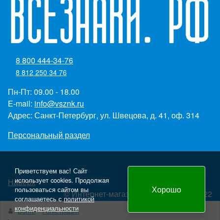
8 800 444-34-76
8 812 250 34 76
Пн-Пт: 09.00 - 18.00
E-mail:
info@vsznk.ru
Адрес: Санкт-Петербург, ул. Швецова, д. 41, оф. 314
Персональный раздел
Приветствуем вас! Сайт
использует cookies. Продолжая
Наверх
Хорошо
пользоваться сайтом вы
© Интернет-магазин "Всезнаки.рф" 2022
соглашаетесь с
политикой
Создание и продвижение сайта - Panteon WS
конфиденциальности
Войти
Регистрация
yml