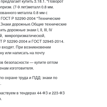
редлагает купить 3.18.1. "Поворот
ризм. (7-9 лет)металл 0.8 мм.
ованного металла 0.8 мм с
 ГОСТ Р 52290-2004 "Технические
.Знаки дорожные.Общие технические
дорожные знаки I, II, III, IV
й, микропризматической,
Т Р 52290-2004 и ГOCT 32945-2014.
е входят. При возникновении
ну или написать на почту
ов безопасности — купите оптом
енам изготовителя.
о охране труда и ПДД: знаки по
.
частвуем в тендерах 44-ФЗ и 223-ФЗ
.