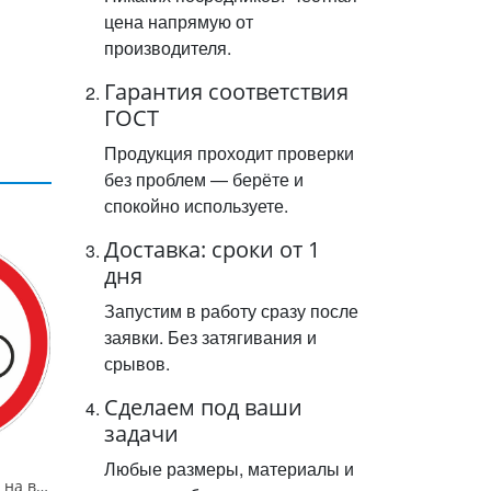
цена напрямую от
производителя.
Гарантия соответствия
ГОСТ
Продукция проходит проверки
без проблем — берёте и
спокойно используете.
Доставка: сроки от 1
дня
Запустим в работу сразу после
заявки. Без затягивания и
срывов.
Сделаем под ваши
задачи
Любые размеры, материалы и
Знак 3.9. "Движение на велосипедах запрещено",D=700, Тип А (1б) Микропризм. (7-9 лет)металл 0.8 мм