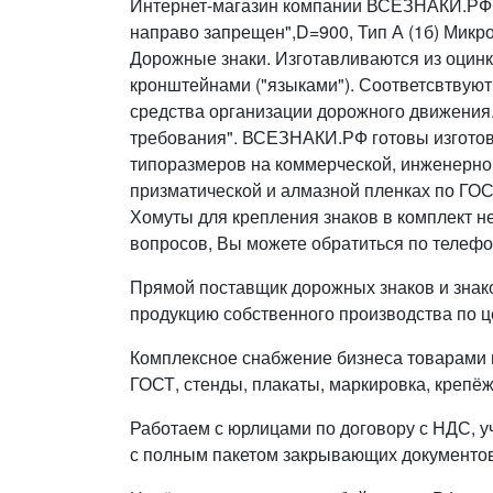
Интернет-магазин компании ВСЕЗНАКИ.РФ п
направо запрещен",D=900, Тип А (1б) Микроп
Дорожные знаки. Изготавливаются из оцинк
кронштейнами ("языками"). Соответсвтвуют
средства организации дорожного движения
требования". ВСЕЗНАКИ.РФ готовы изготовить 
типоразмеров на коммерческой, инженерно
призматической и алмазной пленках по ГОС
Хомуты для крепления знаков в комплект н
вопросов, Вы можете обратиться по телефо
Прямой поставщик дорожных знаков и знак
продукцию собственного производства по ц
Комплексное снабжение бизнеса товарами п
ГОСТ, стенды, плакаты, маркировка, крепёж
Работаем с юрлицами по договору с НДС, у
с полным пакетом закрывающих документов