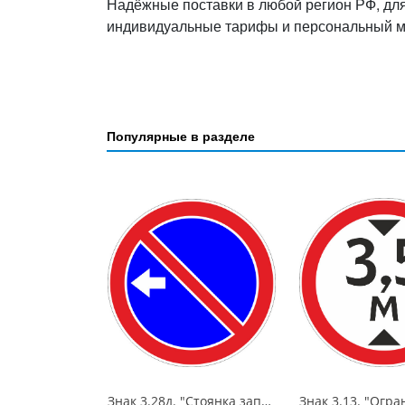
Надёжные поставки в любой регион РФ, дл
индивидуальные тарифы и персональный 
Популярные в разделе
Знак 3.28д. "Стоянка запрещена",D=700, Тип А (la) Инженерная (5 лет)металл 0.8 мм