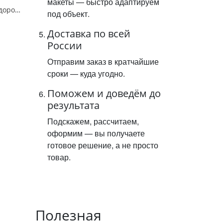
макеты — быстро адаптируем
Знак 2.4. "Уступите дорогу",А=900,Тип А Коммерческая (3 года),металл 0.8 мм
под объект.
Доставка по всей
России
Отправим заказ в кратчайшие
сроки — куда угодно.
Поможем и доведём до
результата
Подскажем, рассчитаем,
оформим — вы получаете
готовое решение, а не просто
товар.
Полезная