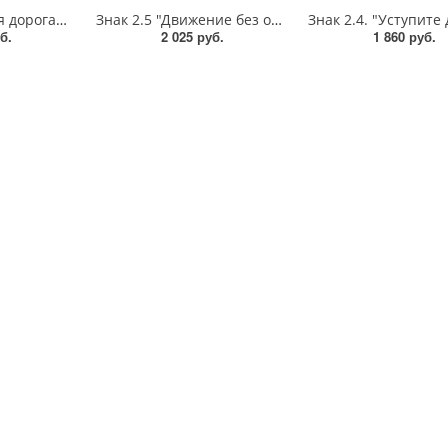
Знак 2.1 «Главная дорога»,B=600,Тип А Коммерческая (3 года),металл 0.8 мм
Знак 2.5 "Движение без остановки запрещено",B=700,Тип А Коммерческая (3 года),металл 0.8 мм
б.
2 025 руб.
1 860 руб.