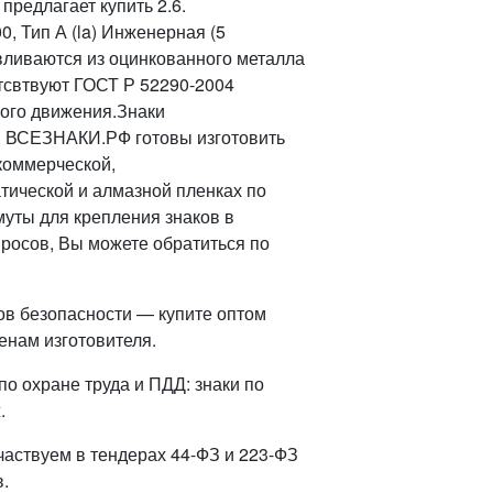
редлагает купить 2.6.
, Тип А (la) Инженерная (5
авливаются из оцинкованного металла
етсвтвуют ГОСТ Р 52290-2004
ного движения.Знаки
. ВСЕЗНАКИ.РФ готовы изготовить
а коммерческой,
тической и алмазной пленках по
уты для крепления знаков в
просов, Вы можете обратиться по
ов безопасности — купите оптом
енам изготовителя.
о охране труда и ПДД: знаки по
.
частвуем в тендерах 44-ФЗ и 223-ФЗ
.