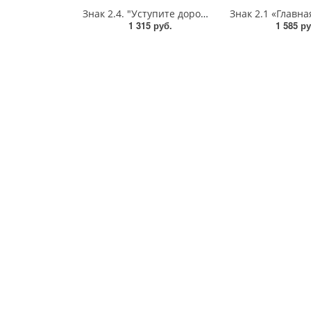
Знак 2.4. "Уступите дорогу",А=700,Тип А Коммерческая (3 года),металл 0.8 мм
1 315 руб.
1 585 ру