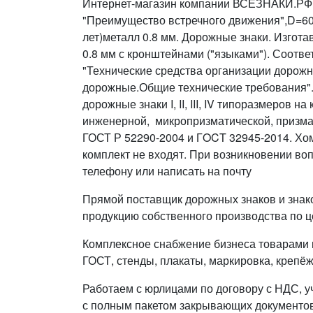
Интернет-магазин компании ВСЕЗНАКИ.РФ п
"Преимущество встречного движения",D=600
лет)металл 0.8 мм. Дорожные знаки. Изгот
0.8 мм с кронштейнами ("языками"). Соотв
"Технические средства организации дорож
дорожные.Общие технические требования"
дорожные знаки I, II, III, IV типоразмеров н
инженерной, микропризматической, призма
ГОСТ Р 52290-2004 и ГOCT 32945-2014. Хом
комплект не входят. При возникновении во
телефону или написать на почту
Прямой поставщик дорожных знаков и знак
продукцию собственного производства по ц
Комплексное снабжение бизнеса товарами п
ГОСТ, стенды, плакаты, маркировка, крепёж
Работаем с юрлицами по договору с НДС, у
с полным пакетом закрывающих документов