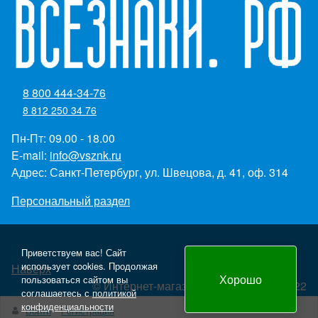
8 800 444-34-76
8 812 250 34 76
Пн-Пт: 09.00 - 18.00
E-mail:
info@vsznk.ru
Адрес: Санкт-Петербург, ул. Швецова, д. 41, оф. 314
Персональный раздел
Приветствуем вас! Сайт
использует cookies. Продолжая
Наверх
Хорошо
пользоваться сайтом вы
© Интернет-магазин "Всезнаки.рф" 2022
соглашаетесь с
политикой
Создание и продвижение сайта - Panteon WS
конфиденциальности
Войти
Регистрация