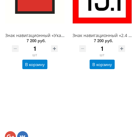
Знак навигационный «Указатель оси судового хода в судоходном пролете моста. Для судов и составов, идущих снизу» 1000х1000 мм, световозвращающий, металл 0.8 мм
Знак навигационный «2.4 Соблюдать надводный габарит!» 1000х1000 мм, световозвращающий, металл 0.8 мм
7 200 руб.
7 200 руб.
шт
шт
В корзину
В корзину