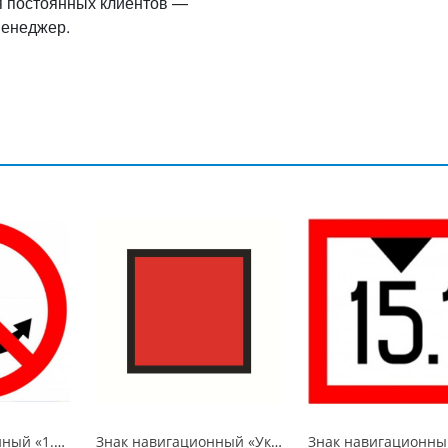
я постоянных клиентов —
менеджер.
Знак навигационный «1.1 Якоря не бросать!» D-1500 световозвращающий, металл 0.8 мм
Знак навигационный «Указатель оси судового хода в судоходном пролете моста. Для судов и составов, идущих снизу» 1000х1000 мм, световозвращающий, металл 0.8 мм