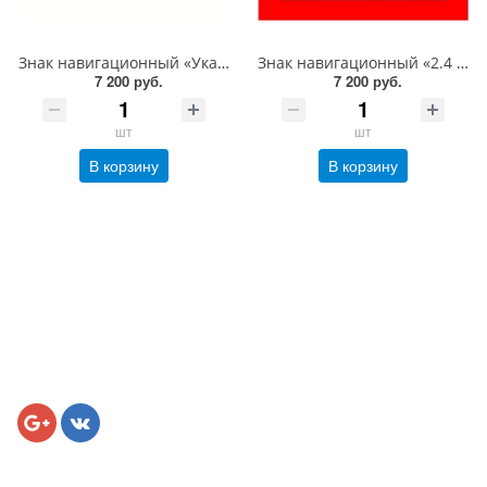
Знак навигационный «Указатель оси судового хода в судоходном пролете моста. Для судов и составов, идущих снизу» 1000х1000 мм, световозвращающий, металл 0.8 мм
Знак навигационный «2.4 Соблюдать надводный габарит!» 1000х1000 мм, световозвращающий, металл 0.8 мм
7 200 руб.
7 200 руб.
шт
шт
В корзину
В корзину