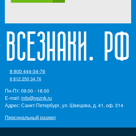
8 800 444-34-76
8 812 250 34 76
Пн-Пт: 09.00 - 18.00
E-mail:
info@vsznk.ru
Адрес: Санкт-Петербург, ул. Швецова, д. 41, оф. 314
Персональный раздел