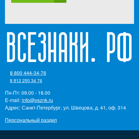
8 800 444-34-76
8 812 250 34 76
Пн-Пт: 09.00 - 18.00
E-mail:
info@vsznk.ru
Адрес: Санкт-Петербург, ул. Швецова, д. 41, оф. 314
Персональный раздел