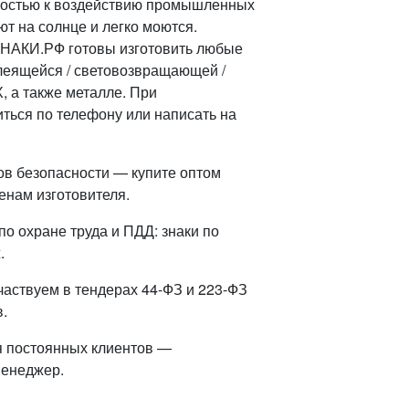
костью к воздействию промышленных
т на солнце и легко моются.
ЗНАКИ.РФ готовы изготовить любые
леящейся / световозвращающей /
 а также металле. При
ться по телефону или написать на
ов безопасности — купите оптом
енам изготовителя.
о охране труда и ПДД: знаки по
.
частвуем в тендерах 44-ФЗ и 223-ФЗ
.
я постоянных клиентов —
менеджер.