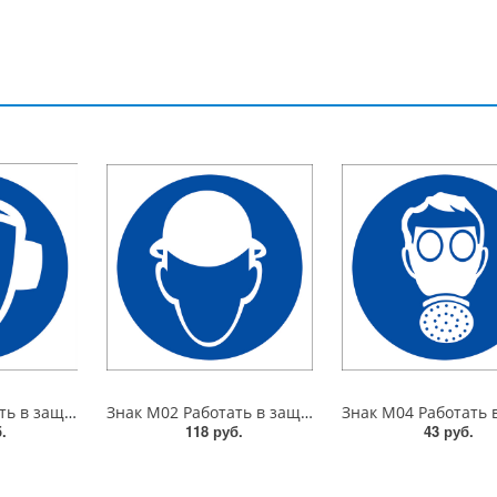
Знак M03 Работать в защ. наушниках. 300x300 мм. металл 0.5 мм
Знак M02 Работать в защ. каске (шлеме). 200x200 мм. пластик 2 мм
.
118 руб.
43 руб.