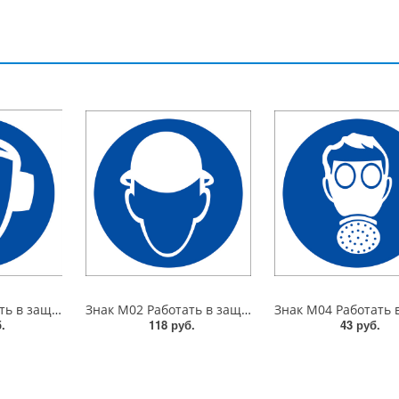
Знак M03 Работать в защ. наушниках. 300x300 мм. металл 0.5 мм
Знак M02 Работать в защ. каске (шлеме). 200x200 мм. пластик 2 мм
.
118 руб.
43 руб.