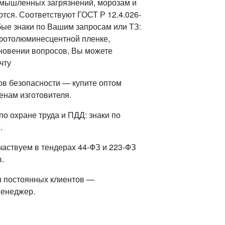
омышленных загрязнений, морозам и
тся. Соответствуют ГОСТ Р 12.4.026-
ые знаки по Вашим запросам или ТЗ:
фотолюминесцентной пленке,
кновении вопросов, Вы можете
чту
ов безопасности — купите оптом
енам изготовителя.
о охране труда и ПДД: знаки по
.
частвуем в тендерах 44-ФЗ и 223-ФЗ
.
я постоянных клиентов —
менеджер.