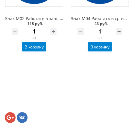
Знак M02 Работать в защ. каске (шлеме). 200x200 мм. пластик 2 мм
Знак M04 Работать в ср-вах инд. защиты органов дыхания. 200x200 мм. пленка
118 руб.
43 руб.
шт
шт
В корзину
В корзину