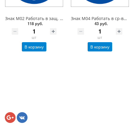
Знак M02 Работать в защ. каске (шлеме). 200x200 мм. пластик 2 мм
Знак M04 Работать в ср-вах инд. защиты органов дыхания. 200x200 мм. пленка
118 руб.
43 руб.
шт
шт
В корзину
В корзину