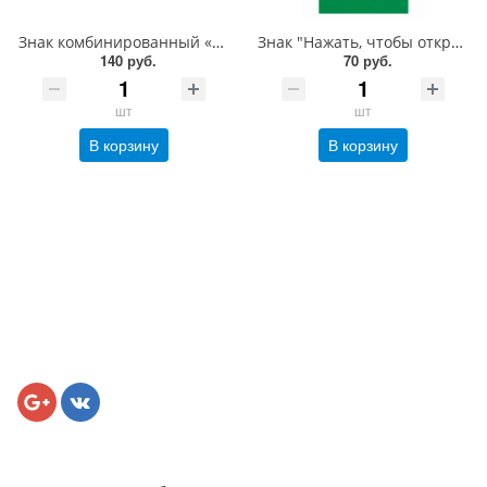
Знак комбинированный «Нажать, чтобы открыть» со знаком E01-02 горизонтальный, 150х300 мм, фотолюм, пленка
Знак "Нажать, чтобы открыть" под ручку двери со стрелкой вправо, 200х100 мм, фотолюм, пленка
140 руб.
70 руб.
шт
шт
В корзину
В корзину