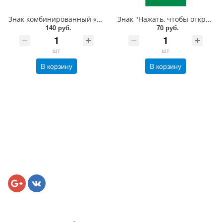
Знак комбинированный «Нажать, чтобы открыть» со знаком E01-02 горизонтальный, 150х300 мм, фотолюм, пленка
Знак "Нажать, чтобы открыть" под ручку двери со стрелкой вправо, 200х100 мм, фотолюм, пленка
140 руб.
70 руб.
шт
шт
В корзину
В корзину