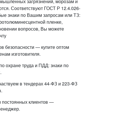
омышленных загрязнений, морозам и
тся. Соответствуют ГОСТ Р 12.4.026-
ые знаки по Вашим запросам или ТЗ:
фотолюминесцентной пленке,
кновении вопросов, Вы можете
чту
ов безопасности — купите оптом
енам изготовителя.
о охране труда и ПДД: знаки по
.
частвуем в тендерах 44-ФЗ и 223-ФЗ
.
я постоянных клиентов —
менеджер.