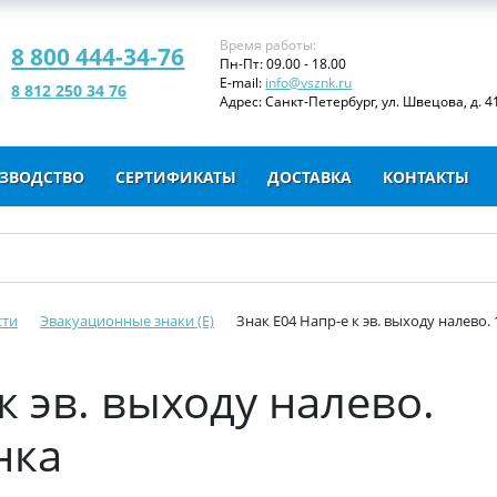
Время работы:
8 800 444-34-76
Пн-Пт: 09.00 - 18.00
E-mail:
info@vsznk.ru
8 812 250 34 76
Адрес: Санкт-Петербург, ул. Швецова, д. 41
ЗВОДСТВО
СЕРТИФИКАТЫ
ДОСТАВКА
КОНТАКТЫ
сти
Эвакуационные знаки (E)
Знак Е04 Напр-е к эв. выходу налево.
к эв. выходу налево.
нка