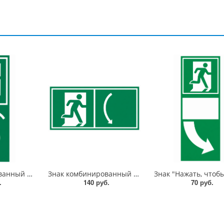
Знак комбинированный «Повернуть налево, чтобы открыть» со знаком E01-02 и с отверстием под ручку двери вертикальный, 200х100 мм, фотолюм, пленка
Знак комбинированный «Нажать, чтобы открыть» со знаком E01-02 горизонтальный, 150х300 мм, фотолюм, пленка
.
140 руб.
70 руб.