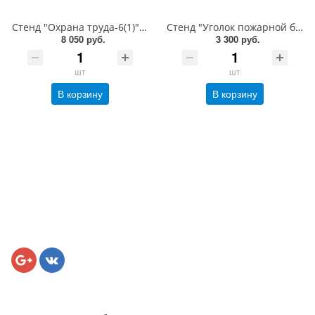
Стенд "Охрана труда-6(1)", 1000х850 мм, пластик 3 мм, карманы, демосистема, алюминиевый профиль, серебро
Стенд "Уголок пожарной безопасности-6", 800х800 мм, карманы, пластик 3 мм
8 050 руб.
3 300 руб.
шт
шт
В корзину
В корзину