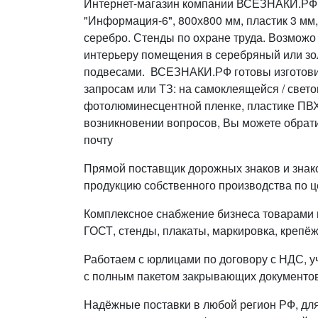
Интернет-магазин компании ВСЕЗНАКИ.РФ 
"Информация-6", 800х800 мм, пластик 3 м
серебро. Стенды по охране труда. Возможо
интерьеру помещения в серебряный или зо
подвесами. ВСЕЗНАКИ.РФ готовы изготов
запросам или ТЗ: на самоклеящейся / свет
фотолюминесцентной пленке, пластике ПВХ,
возникновении вопросов, Вы можете обрати
почту
Прямой поставщик дорожных знаков и знак
продукцию собственного производства по ц
Комплексное снабжение бизнеса товарами п
ГОСТ, стенды, плакаты, маркировка, крепёж
Работаем с юрлицами по договору с НДС, у
с полным пакетом закрывающих документов
Надёжные поставки в любой регион РФ, дл