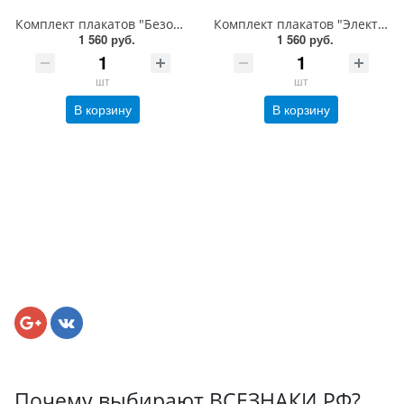
Комплект плакатов "Безопасность работ на высоте", A2, ламинированный, бумага, 3 листа
Комплект плакатов "Электробезопасность при напряжении до 1000 В", A2, ламинированный, бумага, 3 листа
1 560 руб.
1 560 руб.
шт
шт
В корзину
В корзину
Почему выбирают ВСЕЗНАКИ.РФ?