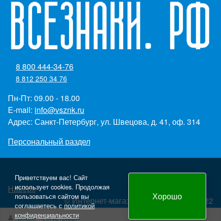
8 800 444-34-76
8 812 250 34 76
Пн-Пт: 09.00 - 18.00
E-mail:
info@vsznk.ru
Адрес: Санкт-Петербург, ул. Швецова, д. 41, оф. 314
Персональный раздел
Приветствуем вас! Сайт
использует cookies. Продолжая
Наверх
Хорошо
пользоваться сайтом вы
© Интернет-магазин "Всезнаки.рф" 2022
соглашаетесь с
политикой
Создание и продвижение сайта - Panteon WS
конфиденциальности
Войти
Регистрация