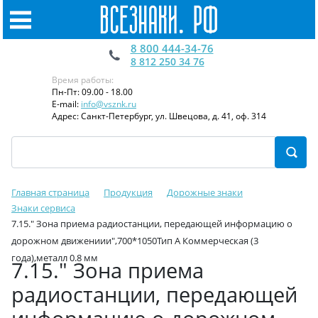
8 800 444-34-76
8 812 250 34 76
Время работы:
Пн-Пт: 09.00 - 18.00
E-mail:
info@vsznk.ru
Адрес: Санкт-Петербург, ул. Швецова, д. 41, оф. 314
Главная страница
Продукция
Дорожные знаки
Знаки сервиса
7.15." Зона приема радиостанции, передающей информацию о
дорожном движениии",700*1050Тип А Коммерческая (3
года),металл 0.8 мм
7.15." Зона приема
радиостанции, передающей