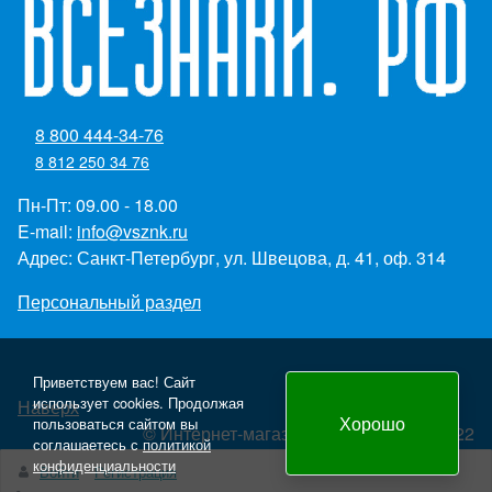
8 800 444-34-76
8 812 250 34 76
Пн-Пт: 09.00 - 18.00
E-mail:
info@vsznk.ru
Адрес: Санкт-Петербург, ул. Швецова, д. 41, оф. 314
Персональный раздел
Приветствуем вас! Сайт
использует cookies. Продолжая
Наверх
Хорошо
пользоваться сайтом вы
© Интернет-магазин "Всезнаки.рф" 2022
соглашаетесь с
политикой
Создание и продвижение сайта - Panteon WS
конфиденциальности
Войти
Регистрация
yml