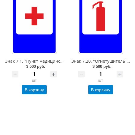
Знак 7.1. "Пункт мeдицинcкoй пoмoщи",700*1050Тип А (1б) Микропризм. (7-9 лет)металл 0.8 мм
Знак 7.20. "Огнетушитель",700*1050Тип А (1б) Микропризм. (7-9 лет)металл 0.8 мм
3 500 руб.
3 500 руб.
шт
шт
В корзину
В корзину