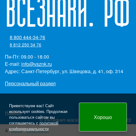
8 800 444-34-76
8 812 250 34 76
Пн-Пт: 09.00 - 18.00
E-mail:
info@vsznk.ru
Адрес: Санкт-Петербург, ул. Швецова, д. 41, оф. 314
Персональный раздел
Приветствуем вас! Сайт
использует cookies. Продолжая
Наверх
Хорошо
пользоваться сайтом вы
© Интернет-магазин "Всезнаки.рф" 2022
соглашаетесь с
политикой
Создание и продвижение сайта - Panteon WS
конфиденциальности
Войти
Регистрация
yml