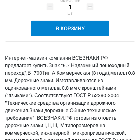
Количество
шт
В КОРЗИНУ
Интернет-магазин компании ВСЕЗНАКИ.РФ
предлагает купить Знaк "6.7 Haдзeмный пeшexoдный
пepexoд",B=700Тип А Коммерческая (3 года),металл 0.8
мм. Дорожные знаки. Изготавливаются из
оцинкованного металла 0.8 мм с кронштейнами
("языками"). Соответсвтвуют ГОСТ Р 52290-2004
"Технические средства организации дорожного
движения.Знаки дорожные.Общие технические
требования". ВСЕЗНАКИ.РФ готовы изготовить
дорожные знаки I, II, III, IV типоразмеров на
коммерческой, инженерной, микропризматической,