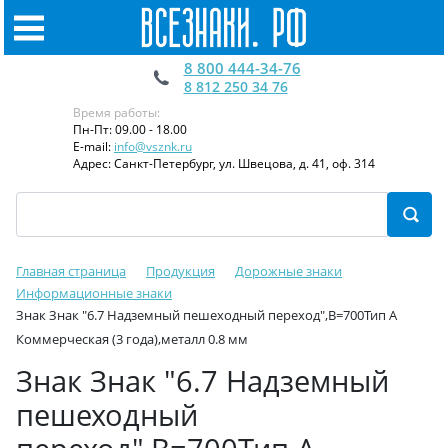
8 800 444-34-76
8 812 250 34 76
Время работы:
Пн-Пт: 09.00 - 18.00
E-mail:
info@vsznk.ru
Адрес: Санкт-Петербург, ул. Швецова, д. 41, оф. 314
Главная страница
Продукция
Дорожные знаки
Информационные знаки
Знак Знaк "6.7 Haдзeмный пeшexoдный пepexoд",B=700Тип А
Коммерческая (3 года),металл 0.8 мм
Знак Знaк "6.7 Haдзeмный
пeшexoдный