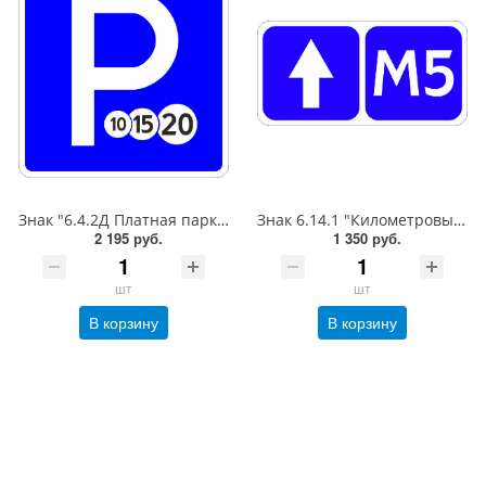
Знак "6.4.2Д Платная парковка для автотранспорта»,B=700Тип А (la) Инженерная (5 лет)металл 0.8 мм
Знак 6.14.1 "Километровый знак",350*700Тип А (1б) Микропризм. (7-9 лет)металл 0.8 мм
2 195 руб.
1 350 руб.
шт
шт
В корзину
В корзину