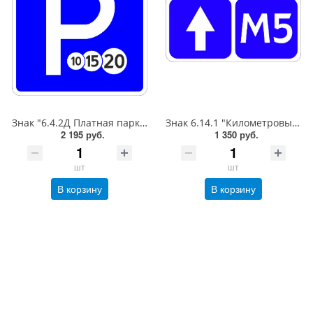
Знак "6.4.2Д Платная парковка для автотранспорта»,B=700Тип А (la) Инженерная (5 лет)металл 0.8 мм
Знак 6.14.1 "Километровый знак",350*700Тип А (1б) Микропризм. (7-9 лет)металл 0.8 мм
2 195 руб.
1 350 руб.
шт
шт
В корзину
В корзину