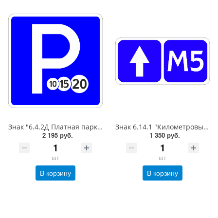
Знак "6.4.2Д Платная парковка для автотранспорта»,B=700Тип А (la) Инженерная (5 лет)металл 0.8 мм
Знак 6.14.1 "Километровый знак",350*700Тип А (1б) Микропризм. (7-9 лет)металл 0.8 мм
2 195 руб.
1 350 руб.
шт
шт
В корзину
В корзину