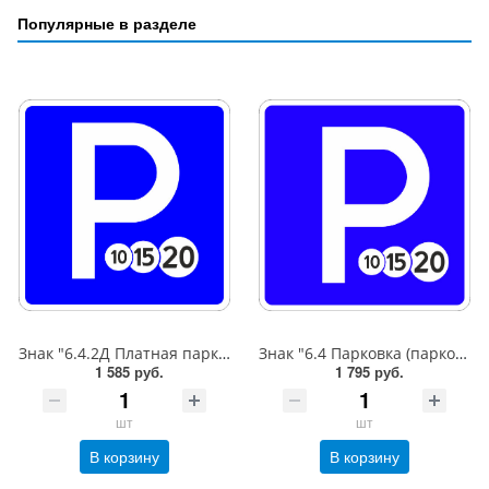
Популярные в разделе
Знак "6.4.2Д Платная парковка для автотранспорта»,B=600,Тип А Коммерческая (3 года),металл 0.8 мм
Знак "6.4 Парковка (парковочное место)",B=600,Тип А (1б) Микропризм. (7-9 лет)металл 0.8 мм
1 585 руб.
1 795 руб.
шт
шт
В корзину
В корзину