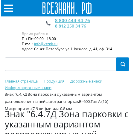
8 800 444-34-76
8 812 250 34 76
Время работы:
Пн-Пт: 09.00 - 18.00
E-mail:
info@vsznk.ru
Адрес: Санкт-Петербург, ул. Швецова, д. 41, оф. 314
Главная страница
Продукция
Дорожные знаки
Информационные знаки
Знак "6.4.7Д Зона парковки с указанным вариантом
расположения на ней автотранспорта»,B=600,Тип А (1б)
Микропризм. (7-9 лет)металл 0.8 мм
Знак "6.4.7Д Зона парковки с
указанным вариантом