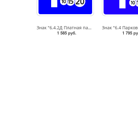
Знак "6.4.2Д Платная парковка для автотранспорта»,B=600,Тип А Коммерческая (3 года),металл 0.8 мм
1 585 руб.
1 795 ру