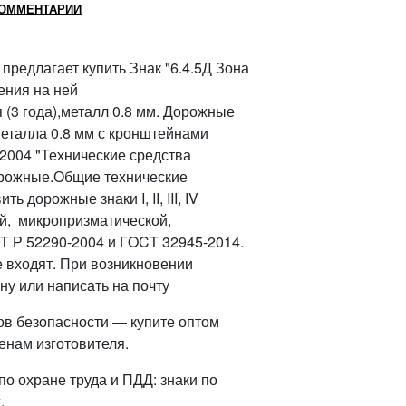
ОММЕНТАРИИ
редлагает купить Знак "6.4.5Д Зона
ения на ней
(3 года),металл 0.8 мм. Дорожные
металла 0.8 мм с кронштейнами
-2004 "Технические средства
орожные.Общие технические
дорожные знаки I, II, III, IV
й, микропризматической,
Т Р 52290-2004 и ГOCT 32945-2014.
е входят. При возникновении
ну или написать на почту
ов безопасности — купите оптом
енам изготовителя.
о охране труда и ПДД: знаки по
.