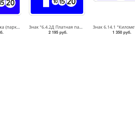
Знак "6.4 Парковка (парковочное место)",B=600,Тип А (1б) Микропризм. (7-9 лет)металл 0.8 мм
Знак "6.4.2Д Платная парковка для автотранспорта»,B=700Тип А (la) Инженерная (5 лет)металл 0.8 мм
б.
2 195 руб.
1 350 руб.