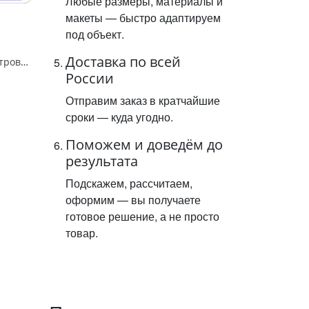
Любые размеры, материалы и
макеты — быстро адаптируем
под объект.
Доставка по всей
Знак 6.14.1 "Километровый знак",350*700Тип А (1б) Микропризм. (7-9 лет)металл 0.8 мм
России
Отправим заказ в кратчайшие
сроки — куда угодно.
Поможем и доведём до
результата
Подскажем, рассчитаем,
оформим — вы получаете
готовое решение, а не просто
товар.