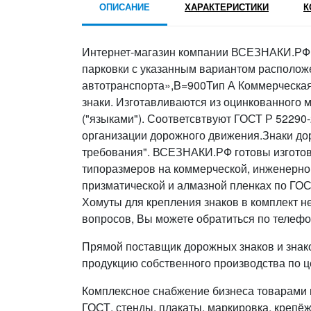
ОПИСАНИЕ
ХАРАКТЕРИСТИКИ
К
Интернет-магазин компании ВСЕЗНАКИ.РФ п
парковки с указанным вариантом располож
автотранспорта»,B=900Тип А Коммерческая 
знаки. Изготавливаются из оцинкованного 
("языками"). Соответсвтвуют ГОСТ Р 52290
организации дорожного движения.Знаки д
требования". ВСЕЗНАКИ.РФ готовы изготовить 
типоразмеров на коммерческой, инженерно
призматической и алмазной пленках по ГОС
Хомуты для крепления знаков в комплект н
вопросов, Вы можете обратиться по телефо
Прямой поставщик дорожных знаков и знак
продукцию собственного производства по ц
Комплексное снабжение бизнеса товарами п
ГОСТ, стенды, плакаты, маркировка, крепёж