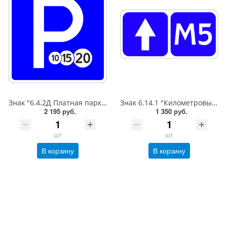
Знак "6.4.2Д Платная парковка для автотранспорта»,B=700Тип А (la) Инженерная (5 лет)металл 0.8 мм
Знак 6.14.1 "Километровый знак",350*700Тип А (1б) Микропризм. (7-9 лет)металл 0.8 мм
2 195 руб.
1 350 руб.
шт
шт
В корзину
В корзину