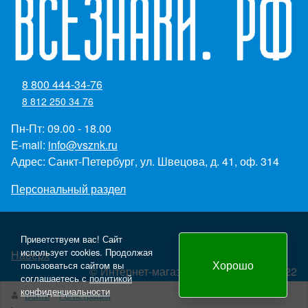
8 800 444-34-76
8 812 250 34 76
Пн-Пт: 09.00 - 18.00
E-mail:
info@vsznk.ru
Адрес: Санкт-Петербург, ул. Швецова, д. 41, оф. 314
Персональный раздел
Приветствуем вас! Сайт
использует cookies. Продолжая
Наверх
Хорошо
пользоваться сайтом вы
© Интернет-магазин "Всезнаки.рф" 2022
соглашаетесь с
политикой
Создание и продвижение сайта - Panteon WS
конфиденциальности
Войти
Регистрация
yml