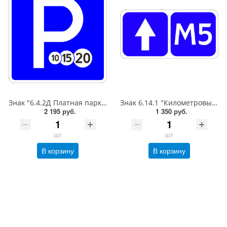
Знак "6.4.2Д Платная парковка для автотранспорта»,B=700Тип А (la) Инженерная (5 лет)металл 0.8 мм
Знак 6.14.1 "Километровый знак",350*700Тип А (1б) Микропризм. (7-9 лет)металл 0.8 мм
2 195 руб.
1 350 руб.
шт
шт
В корзину
В корзину