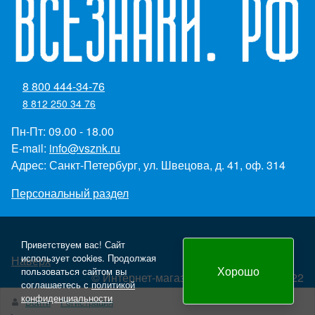
8 800 444-34-76
8 812 250 34 76
Пн-Пт: 09.00 - 18.00
E-mail:
info@vsznk.ru
Адрес: Санкт-Петербург, ул. Швецова, д. 41, оф. 314
Персональный раздел
Приветствуем вас! Сайт
использует cookies. Продолжая
Наверх
Хорошо
пользоваться сайтом вы
© Интернет-магазин "Всезнаки.рф" 2022
соглашаетесь с
политикой
Создание и продвижение сайта - Panteon WS
конфиденциальности
Войти
Регистрация
yml