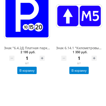
Знак "6.4.2Д Платная парковка для автотранспорта»,B=700Тип А (la) Инженерная (5 лет)металл 0.8 мм
Знак 6.14.1 "Километровый знак",350*700Тип А (1б) Микропризм. (7-9 лет)металл 0.8 мм
2 195 руб.
1 350 руб.
шт
шт
В корзину
В корзину