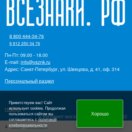
8 800 444-34-76
8 812 250 34 76
Пн-Пт: 09.00 - 18.00
E-mail:
info@vsznk.ru
Адрес: Санкт-Петербург, ул. Швецова, д. 41, оф. 314
Персональный раздел
Приветствуем вас! Сайт
использует cookies. Продолжая
Наверх
Хорошо
пользоваться сайтом вы
© Интернет-магазин "Всезнаки.рф" 2022
соглашаетесь с
политикой
Создание и продвижение сайта - Panteon WS
конфиденциальности
Войти
Регистрация
yml