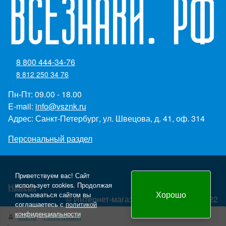
8 800 444-34-76
8 812 250 34 76
Пн-Пт: 09.00 - 18.00
E-mail:
info@vsznk.ru
Адрес: Санкт-Петербург, ул. Швецова, д. 41, оф. 314
Персональный раздел
Приветствуем вас! Сайт
использует cookies. Продолжая
Наверх
Хорошо
пользоваться сайтом вы
© Интернет-магазин "Всезнаки.рф" 2022
соглашаетесь с
политикой
Создание и продвижение сайта - Panteon WS
конфиденциальности
Войти
Регистрация
yml