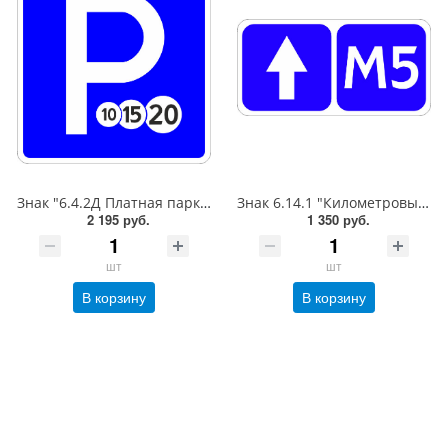
Знак "6.4.2Д Платная парковка для автотранспорта»,B=700Тип А (la) Инженерная (5 лет)металл 0.8 мм
Знак 6.14.1 "Километровый знак",350*700Тип А (1б) Микропризм. (7-9 лет)металл 0.8 мм
2 195 руб.
1 350 руб.
шт
шт
В корзину
В корзину