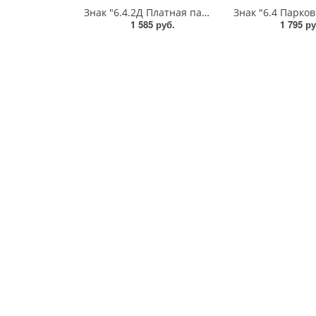
Знак "6.4.2Д Платная парковка для автотранспорта»,B=600,Тип А Коммерческая (3 года),металл 0.8 мм
1 585 руб.
1 795 ру