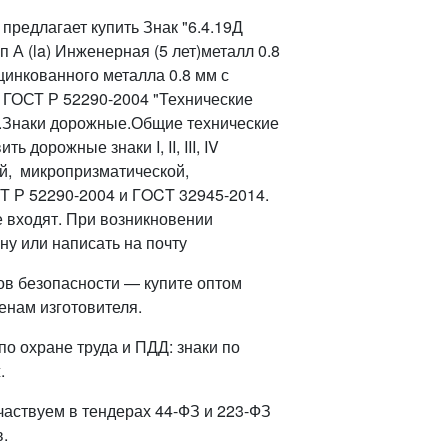
редлагает купить Знак "6.4.19Д
А (la) Инженерная (5 лет)металл 0.8
цинкованного металла 0.8 мм с
 ГОСТ Р 52290-2004 "Технические
.Знаки дорожные.Общие технические
дорожные знаки I, II, III, IV
й, микропризматической,
Т Р 52290-2004 и ГOCT 32945-2014.
е входят. При возникновении
ну или написать на почту
ов безопасности — купите оптом
енам изготовителя.
о охране труда и ПДД: знаки по
.
частвуем в тендерах 44-ФЗ и 223-ФЗ
.