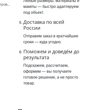
Любые размеры, материалы и
Знак 6.14.1 "Километровый знак",350*700Тип А (1б) Микропризм. (7-9 лет)металл 0.8 мм
макеты — быстро адаптируем
под объект.
Доставка по всей
России
Отправим заказ в кратчайшие
сроки — куда угодно.
Поможем и доведём до
результата
Подскажем, рассчитаем,
оформим — вы получаете
готовое решение, а не просто
товар.