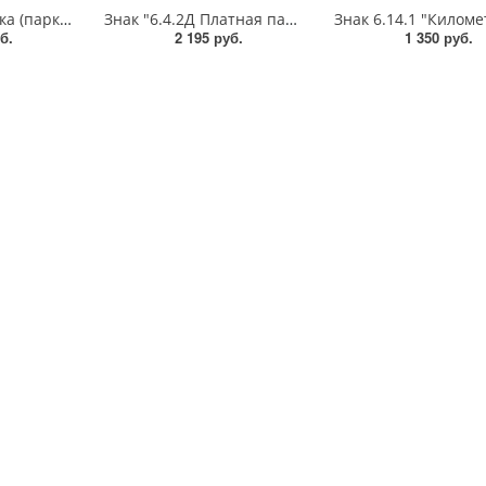
Знак "6.4 Парковка (парковочное место)",B=600,Тип А (1б) Микропризм. (7-9 лет)металл 0.8 мм
Знак "6.4.2Д Платная парковка для автотранспорта»,B=700Тип А (la) Инженерная (5 лет)металл 0.8 мм
б.
2 195 руб.
1 350 руб.