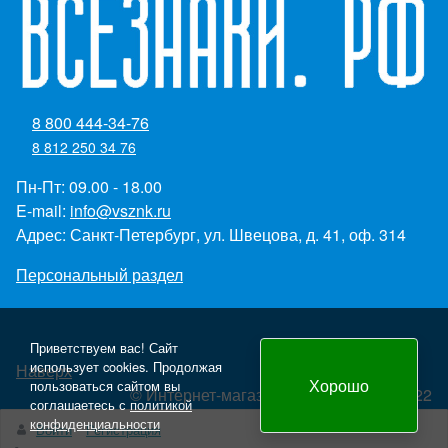
8 800 444-34-76
8 812 250 34 76
Пн-Пт: 09.00 - 18.00
E-mail:
info@vsznk.ru
Адрес: Санкт-Петербург, ул. Швецова, д. 41, оф. 314
Персональный раздел
Приветствуем вас! Сайт
использует cookies. Продолжая
Наверх
Хорошо
пользоваться сайтом вы
© Интернет-магазин "Всезнаки.рф" 2022
соглашаетесь с
политикой
Создание и продвижение сайта - Panteon WS
конфиденциальности
Войти
Регистрация
yml