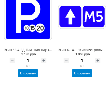
Знак "6.4.2Д Платная парковка для автотранспорта»,B=700Тип А (la) Инженерная (5 лет)металл 0.8 мм
Знак 6.14.1 "Километровый знак",350*700Тип А (1б) Микропризм. (7-9 лет)металл 0.8 мм
2 195 руб.
1 350 руб.
шт
шт
В корзину
В корзину