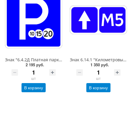
Знак "6.4.2Д Платная парковка для автотранспорта»,B=700Тип А (la) Инженерная (5 лет)металл 0.8 мм
Знак 6.14.1 "Километровый знак",350*700Тип А (1б) Микропризм. (7-9 лет)металл 0.8 мм
2 195 руб.
1 350 руб.
шт
шт
В корзину
В корзину