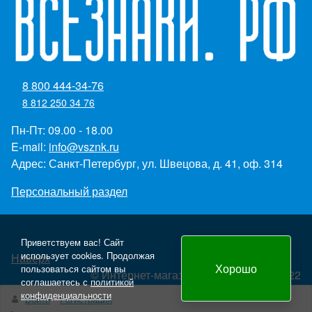
8 800 444-34-76
8 812 250 34 76
Пн-Пт: 09.00 - 18.00
E-mail:
info@vsznk.ru
Адрес: Санкт-Петербург, ул. Швецова, д. 41, оф. 314
Персональный раздел
Приветствуем вас! Сайт
использует cookies. Продолжая
Наверх
Хорошо
пользоваться сайтом вы
© Интернет-магазин "Всезнаки.рф" 2022
соглашаетесь с
политикой
Создание и продвижение сайта - Panteon WS
конфиденциальности
Войти
Регистрация
yml