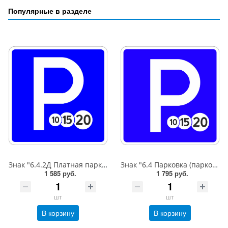
Популярные в разделе
Знак "6.4.2Д Платная парковка для автотранспорта»,B=600,Тип А Коммерческая (3 года),металл 0.8 мм
Знак "6.4 Парковка (парковочное место)",B=600,Тип А (1б) Микропризм. (7-9 лет)металл 0.8 мм
1 585 руб.
1 795 руб.
шт
шт
В корзину
В корзину