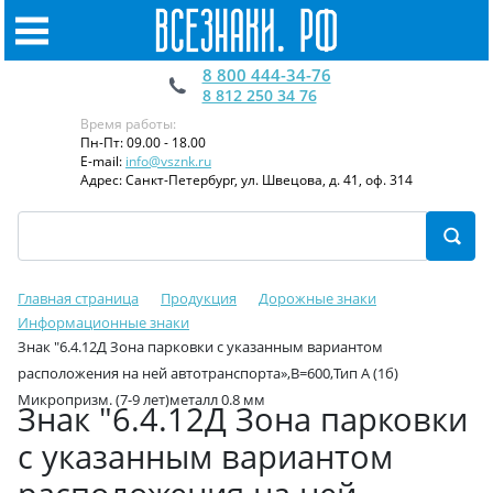
8 800 444-34-76
8 812 250 34 76
Время работы:
Пн-Пт: 09.00 - 18.00
E-mail:
info@vsznk.ru
Адрес: Санкт-Петербург, ул. Швецова, д. 41, оф. 314
Главная страница
Продукция
Дорожные знаки
Информационные знаки
Знак "6.4.12Д Зона парковки с указанным вариантом
расположения на ней автотранспорта»,B=600,Тип А (1б)
Микропризм. (7-9 лет)металл 0.8 мм
Знак "6.4.12Д Зона парковки
с указанным вариантом