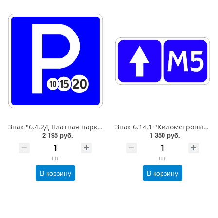
Знак "6.4.2Д Платная парковка для автотранспорта»,B=700Тип А (la) Инженерная (5 лет)металл 0.8 мм
Знак 6.14.1 "Километровый знак",350*700Тип А (1б) Микропризм. (7-9 лет)металл 0.8 мм
2 195 руб.
1 350 руб.
шт
шт
В корзину
В корзину