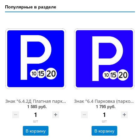
Популярные в разделе
Знак "6.4.2Д Платная парковка для автотранспорта»,B=600,Тип А Коммерческая (3 года),металл 0.8 мм
Знак "6.4 Парковка (парковочное место)",B=600,Тип А (1б) Микропризм. (7-9 лет)металл 0.8 мм
1 585 руб.
1 795 руб.
шт
шт
В корзину
В корзину