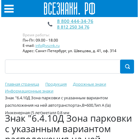
8 800 444-34-76
8 812 250 34 76
Время работы:
Пн-Пт: 09.00 - 18.00
E-mail:
info@vsznk.ru
Адрес: Санкт-Петербург, ул. Швецова, д. 41, оф. 314
Главная страница
Продукция
Дорожные знаки
Информационные знаки
Знак "6.4.10Д Зона парковки с указанным вариантом
расположения на ней автотранспорта»,B=600,Тип А (la)
Инженерная (5 лет)металл 0.8 мм
Знак "6.4.10Д Зона парковки
с указанным вариантом