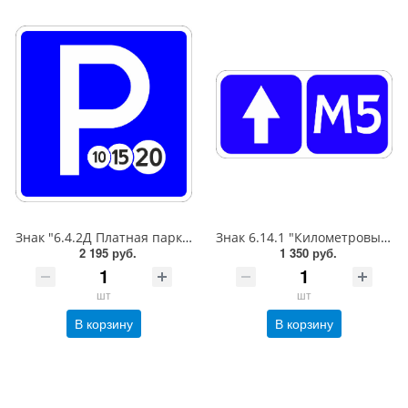
Знак "6.4.2Д Платная парковка для автотранспорта»,B=700Тип А (la) Инженерная (5 лет)металл 0.8 мм
Знак 6.14.1 "Километровый знак",350*700Тип А (1б) Микропризм. (7-9 лет)металл 0.8 мм
2 195 руб.
1 350 руб.
шт
шт
В корзину
В корзину