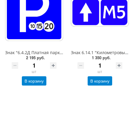
Знак "6.4.2Д Платная парковка для автотранспорта»,B=700Тип А (la) Инженерная (5 лет)металл 0.8 мм
Знак 6.14.1 "Километровый знак",350*700Тип А (1б) Микропризм. (7-9 лет)металл 0.8 мм
2 195 руб.
1 350 руб.
шт
шт
В корзину
В корзину