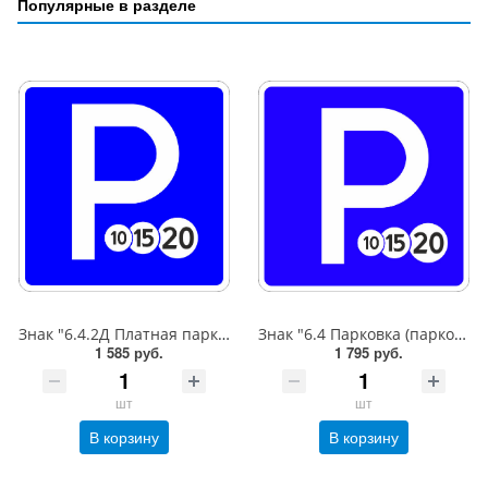
Популярные в разделе
Знак "6.4.2Д Платная парковка для автотранспорта»,B=600,Тип А Коммерческая (3 года),металл 0.8 мм
Знак "6.4 Парковка (парковочное место)",B=600,Тип А (1б) Микропризм. (7-9 лет)металл 0.8 мм
1 585 руб.
1 795 руб.
шт
шт
В корзину
В корзину