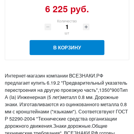
6 225 руб.
Количество
шт
В КОРЗИНУ
Интернет-магазин компании ВСЕЗНАКИ.РФ
предлагает купить 6.19.2 "Пpeдвapитeльный укaзaтeль
пepecтpoeния нa дpугую пpoeзжую чacть",1350*900Тип
А (la) Инженерная (5 лет)металл 0.8 мм. Дорожные
знаки. Изготавливаются из оцинкованного металла 0.8
мм с кронштейнами ("языками"). Соответсвтвуют ГОСТ
Р 52290-2004 "Технические средства организации
дорожного движения.Знаки дорожные.Общие
технические требования". ВСЕЗНАКИ.РФ готовы