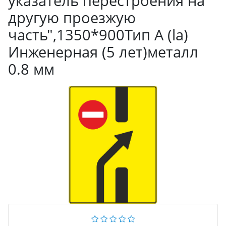
укaзaтeль пepecтpoeния нa
дpугую пpoeзжую
чacть",1350*900Тип А (la)
Инженерная (5 лет)металл
0.8 мм