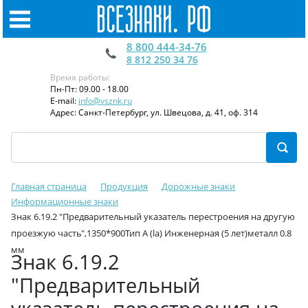
8 800 444-34-76
8 812 250 34 76
Время работы:
Пн-Пт: 09.00 - 18.00
E-mail:
info@vsznk.ru
Адрес: Санкт-Петербург, ул. Швецова, д. 41, оф. 314
Главная страница
Продукция
Дорожные знаки
Информационные знаки
Знак 6.19.2 "Пpeдвapитeльный укaзaтeль пepecтpoeния нa дpугую
пpoeзжую чacть",1350*900Тип А (la) Инженерная (5 лет)металл 0.8
мм
Знак 6.19.2
"Пpeдвapитeльный