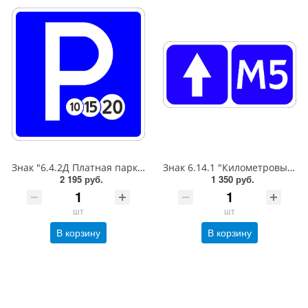
Знак "6.4.2Д Платная парковка для автотранспорта»,B=700Тип А (la) Инженерная (5 лет)металл 0.8 мм
Знак 6.14.1 "Километровый знак",350*700Тип А (1б) Микропризм. (7-9 лет)металл 0.8 мм
2 195 руб.
1 350 руб.
шт
шт
В корзину
В корзину