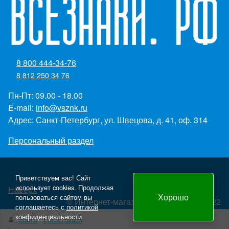
8 800 444-34-76
8 812 250 34 76
Пн-Пт: 09.00 - 18.00
E-mail:
info@vsznk.ru
Адрес: Санкт-Петербург, ул. Швецова, д. 41, оф. 314
Персональный раздел
Приветствуем вас! Сайт
использует cookies. Продолжая
Наверх
Хорошо
пользоваться сайтом вы
© Интернет-магазин "Всезнаки.рф" 2022
соглашаетесь с
политикой
Создание и продвижение сайта - Panteon WS
конфиденциальности
Войти
Регистрация
yml