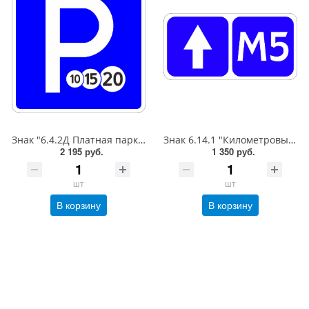
Знак "6.4.2Д Платная парковка для автотранспорта»,B=700Тип А (la) Инженерная (5 лет)металл 0.8 мм
Знак 6.14.1 "Километровый знак",350*700Тип А (1б) Микропризм. (7-9 лет)металл 0.8 мм
2 195 руб.
1 350 руб.
шт
шт
В корзину
В корзину