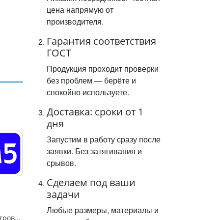
цена напрямую от
производителя.
Гарантия соответствия
ГОСТ
Продукция проходит проверки
без проблем — берёте и
спокойно используете.
Доставка: сроки от 1
дня
Запустим в работу сразу после
заявки. Без затягивания и
срывов.
Сделаем под ваши
задачи
Любые размеры, материалы и
Знак 6.14.1 "Километровый знак",350*700Тип А (1б) Микропризм. (7-9 лет)металл 0.8 мм