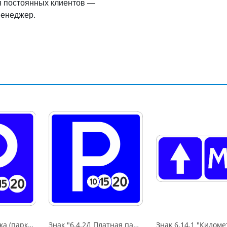
я постоянных клиентов —
менеджер.
Знак "6.4 Парковка (парковочное место)",B=600,Тип А (1б) Микропризм. (7-9 лет)металл 0.8 мм
Знак "6.4.2Д Платная парковка для автотранспорта»,B=700Тип А (la) Инженерная (5 лет)металл 0.8 мм