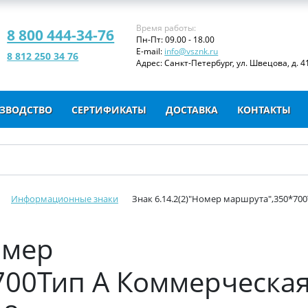
Время работы:
8 800 444-34-76
Пн-Пт: 09.00 - 18.00
E-mail:
info@vsznk.ru
8 812 250 34 76
Адрес: Санкт-Петербург, ул. Швецова, д. 41
ЗВОДСТВО
СЕРТИФИКАТЫ
ДОСТАВКА
КОНТАКТЫ
Информационные знаки
Знак 6.14.2(2)"Номер маршрута",350*700
омер
700Тип А Коммерческа