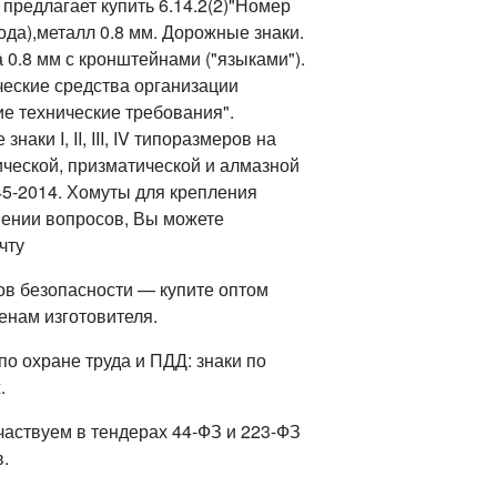
редлагает купить 6.14.2(2)"Номер
ода),металл 0.8 мм. Дорожные знаки.
 0.8 мм с кронштейнами ("языками").
ческие средства организации
 технические требования".
ки I, II, III, IV типоразмеров на
ческой, призматической и алмазной
45-2014. Хомуты для крепления
овении вопросов, Вы можете
чту
ов безопасности — купите оптом
енам изготовителя.
о охране труда и ПДД: знаки по
.
частвуем в тендерах 44-ФЗ и 223-ФЗ
.