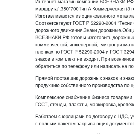
Интернет-магазин компании ВСЕЗНАКИ.РФ п
маршрута",350*700Тип А Коммерческая (3 г
Изготавливаются из оцинкованного металла
Соответсвтвуют ГОСТ Р 52290-2004 "Техни
дорожного движения.Знаки дорожные.Общие
ВСЕЗНАКИ.РФ готовы изготовить дорожные зна
коммерческой, инженерной, микропризмати
пленках по ГОСТ Р 52290-2004 и ГOCT 329
знаков в комплект не входят. При возникн
обратиться по телефону или написать на по
Прямой поставщик дорожных знаков и знак
продукцию собственного производства по ц
Комплексное снабжение бизнеса товарами п
ГОСТ, стенды, плакаты, маркировка, крепёж
Работаем с юрлицами по договору с НДС, у
с полным пакетом закрывающих документов