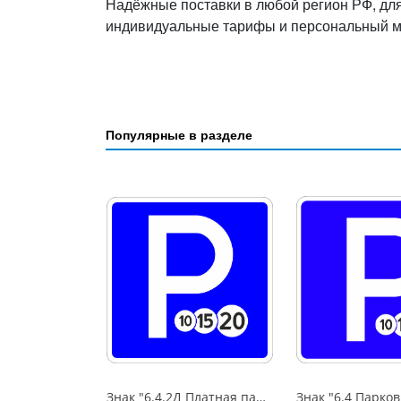
Надёжные поставки в любой регион РФ, дл
индивидуальные тарифы и персональный 
Популярные в разделе
Знак "6.4.2Д Платная парковка для автотранспорта»,B=600,Тип А Коммерческая (3 года),металл 0.8 мм